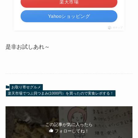
楽天市場
Yahooショッピング
ポチップ
是非お試しあれ～
お取り寄せグルメ
楽天市場でつぶ貝つまみ(1000円）を買ったので実食レポする！
この記事が気に入ったら
フォローしてね！