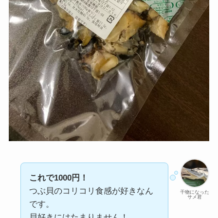
これで1000円！
つぶ貝のコリコリ食感が好きなん
干物になった
サメ君
です。
貝好きにはたまりません！