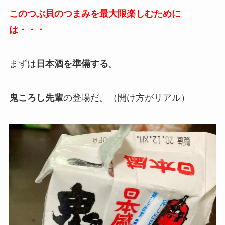
このつぶ貝のつまみを最大限楽しむために
は・・・
まずは
日本酒を準備する
。
鬼ころし先輩
の登場だ。（開け方がリアル）