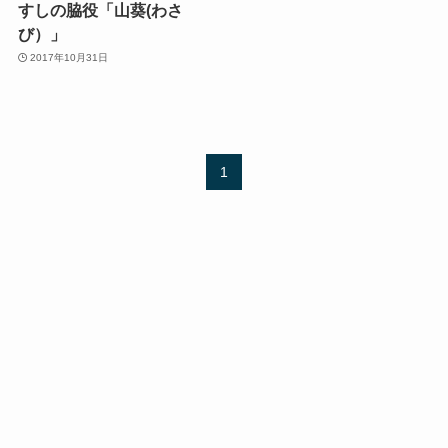
すしの脇役「山葵(わさ
び）」
2017年10月31日
1