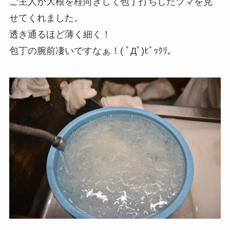
ご主人が大根を桂向きして包丁打ちしたツマを見
せてくれました。
透き通るほど薄く細く！
包丁の腕前凄いですなぁ！( ﾟДﾟ)ﾋﾞｯｸﾘ。