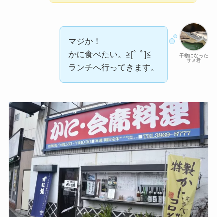
マジか！
かに食べたい。≧[ﾟ ﾟ]≦
干物になった
サメ君
ランチへ行ってきます。