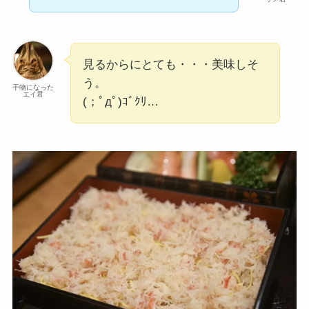
見るからにとても・・・美味しそ
う。
干物になった
エイ君
(；ﾟдﾟ)ｺﾞｸﾘ…