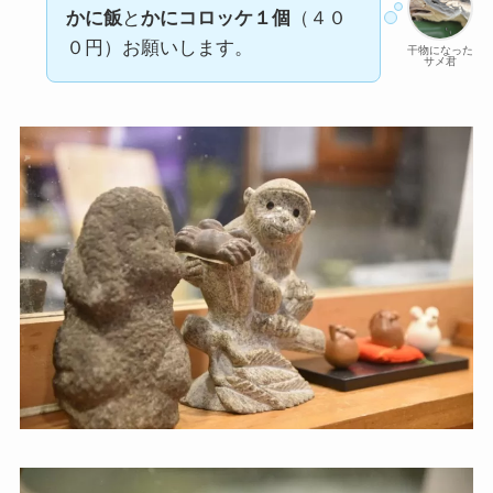
かに飯
と
かにコロッケ１個
（４０
０円）お願いします。
干物になった
サメ君