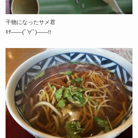
干物になったサメ君
ｷﾀ――(ﾟ∀ﾟ)――!!