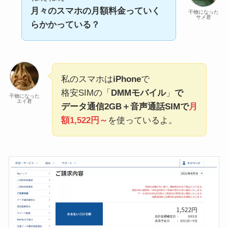
月々のスマホの月額料金っていく
干物になった
サメ君
らかかっている？
私のスマホは
iPhone
で
格安SIMの「
DMMモバイル
」
で
干物になった
エイ君
データ通信2GB＋音声通話SIMで
月
額1,522円～
を使っているよ。