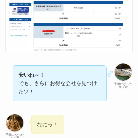
安いね～！
でも、さらにお得な会社を見つけ
干物になった
サメ君
たゾ！
なにっ！
干物になった
エイ君