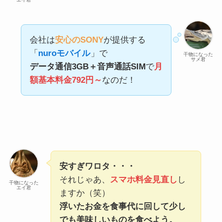
会社は
安心のSONY
が提供する
「
nuroモバイル
」で
干物になった
サメ君
データ通信3GB＋音声通話SIM
で
月
額基本料金792円～
なのだ！
安すぎワロタ・・・
それじゃあ、
スマホ料金見直し
し
干物になった
エイ君
ますか（笑）
浮いたお金を食事代に回して少し
でも美味しいものを食べよう。