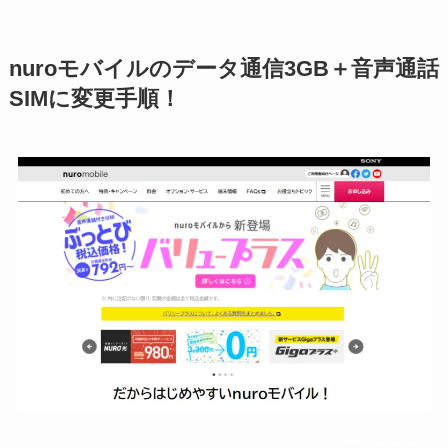
nuroモバイルの
データ通信3GB＋音声通話
SIM
に変更手順！