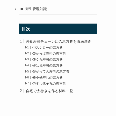
衛生管理知識
目次
外食寿司チェーン店の恵方巻を徹底調査！
①スシローの恵方巻
②かっぱ寿司の恵方巻
③くら寿司の恵方巻
④はま寿司の恵方巻
⑤がってん寿司の恵方巻
⑥小僧寿しの恵方巻
⑦すし銚子丸の恵方巻
自宅で太巻きを作る材料一覧