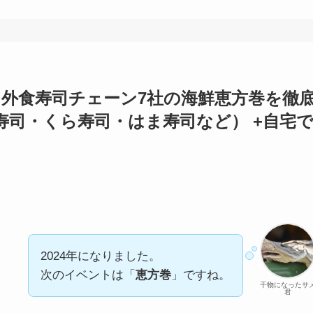
巻】外食寿司チェーン7社の海鮮恵方巻を徹
寿司・くら寿司・はま寿司など） +自宅
2024年になりました。
次のイベントは「
恵方巻
」ですね。
干物になったサ
君