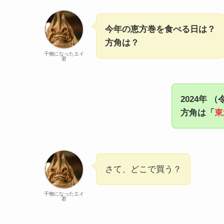
今年の恵方巻を食べる日は？
方角は？
干物になったエイ
君
2024年
（
方角は「
東
さて、どこで買う？
干物になったエイ
君