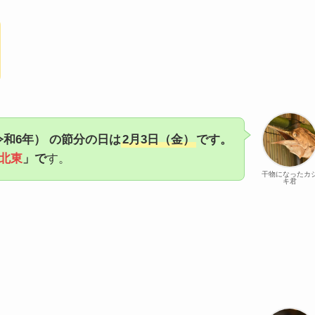
令和6年）
の節分の日は
2月3日（金）
です。
北東
」で
す。
干物になったカ
キ君