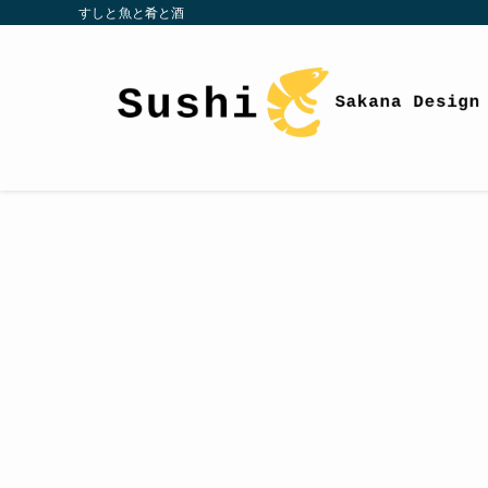
すしと魚と肴と酒