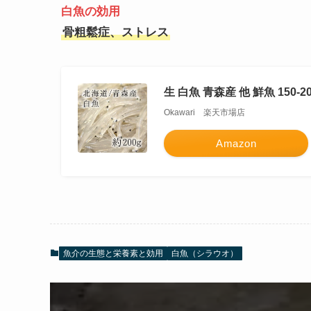
白魚の効用
骨粗鬆症、ストレス
生 白魚 青森産 他 鮮魚 150-2
Okawari 楽天市場店
Amazon
魚介の生態と栄養素と効用
白魚（シラウオ）