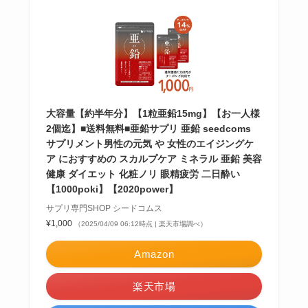
大容量【約半年分】【1粒亜鉛15mg】【お一人様
2個迄】■送料無料■亜鉛サプリ 亜鉛 seedcoms
サプリメント男性の元気 や 女性のエイジングケ
ア におすすめの スカルプケア ミネラル 亜鉛 美容
健康 ダイエット 化粧ノリ 眼精疲労 二日酔い
【1000poki】【2020power】
サプリ専門SHOP シードコムス
¥1,000
（2025/04/09 06:12時点 | 楽天市場調べ）
Amazon
楽天市場