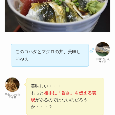
このコハダとマグロの丼、美味し
いねぇ
干物になった
サメ君
美味しい・・・
もっと
相手に「旨さ」を伝える表
干物になった
エイ君
現
があるのではないのだろう
か・・・？