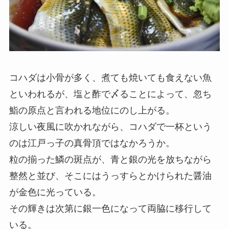
コハダは小骨が多く、煮ても焼いても食えない魚
といわれるが、塩と酢で〆ることによって、忽ち
鮨の原点と言われる地位にのし上がる。
涼しい夜風に吹かれながら、コハダで一杯という
のは江戸っ子の真骨頂ではなかろうか。
粒の揃った鱗の斑点が、青と銀の光を放ちながら
整然と並び、そこにはうっすらとかけられた醤油
が金色に光っている。
その輝きは次第に銀一色になって両脇に移行して
いる。