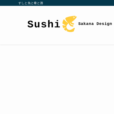
すしと魚と肴と酒