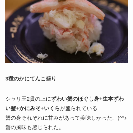
3種のかにてんこ盛り
シャリ玉2貫の上に
ずわい蟹のほぐし身
+
生本ずわ
い蟹
+
かにみそ
+
いくら
が盛られている
蟹の身それぞれに甘みがあって美味しかった。(^^♪
蟹の風味も感じられた。