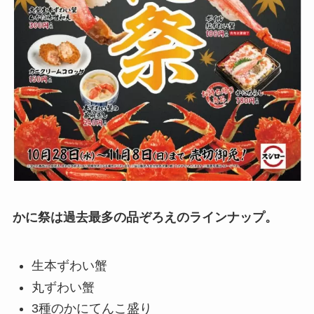
かに祭は過去最多の品ぞろえのラインナップ。
生本ずわい蟹
丸ずわい蟹
3種のかにてんこ盛り