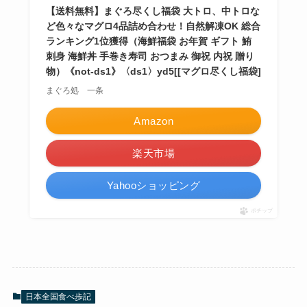
【送料無料】まぐろ尽くし福袋 大トロ、中トロな
ど色々なマグロ4品詰め合わせ！自然解凍OK 総合
ランキング1位獲得（海鮮福袋 お年賀 ギフト 鮪
刺身 海鮮丼 手巻き寿司 おつまみ 御祝 内祝 贈り
物）《not-ds1》〈ds1〉yd5[[マグロ尽くし福袋]
まぐろ処 一条
Amazon
楽天市場
Yahooショッピング
ポチップ
日本全国食べ歩記