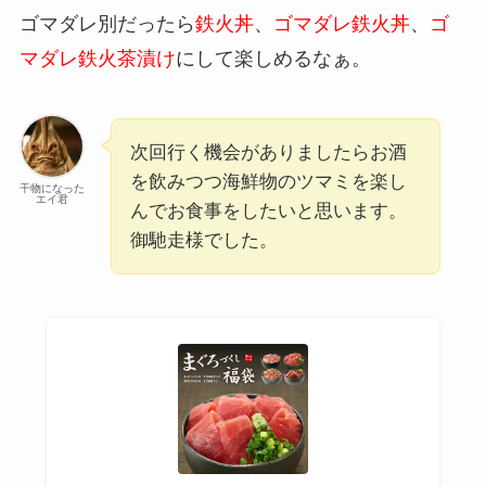
ゴマダレ別だったら
鉄火丼
、
ゴマダレ鉄火丼
、
ゴ
マダレ鉄火茶漬け
にして楽しめるなぁ。
次回行く機会がありましたらお酒
を飲みつつ海鮮物のツマミを楽し
干物になった
エイ君
んでお食事をしたいと思います。
御馳走様でした。