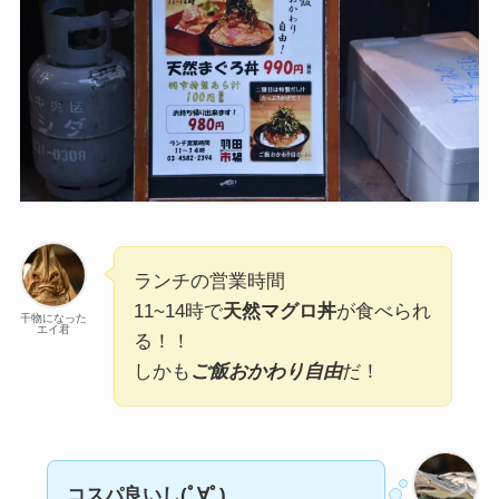
ランチの営業時間
11~14時で
天然マグロ丼
が食べられ
干物になった
エイ君
る！！
しかも
ご飯おかわり自由
だ！
コスパ良いし(ﾟ∀ﾟ)