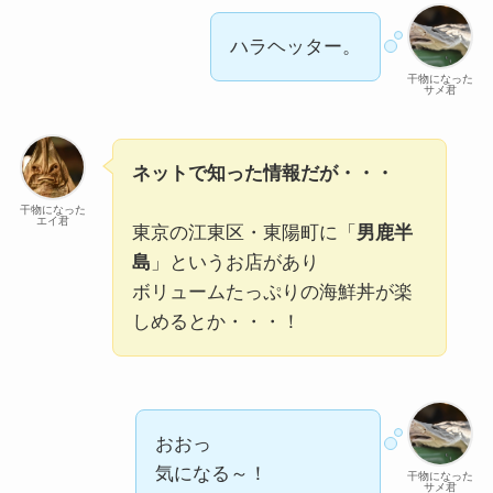
ハラヘッター。
干物になった
サメ君
ネットで知った情報だが・・・
干物になった
エイ君
東京の江東区・東陽町に「
男鹿半
島
」というお店があり
ボリュームたっぷりの海鮮丼が楽
しめるとか・・・！
おおっ
気になる～！
干物になった
サメ君