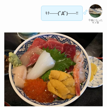
ｷﾀ――
(ﾟДﾟ)
――!!
干物になった
サメ君