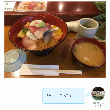
ｷﾀ――(ﾟ∀ﾟ)――!
干物になった
サメ君