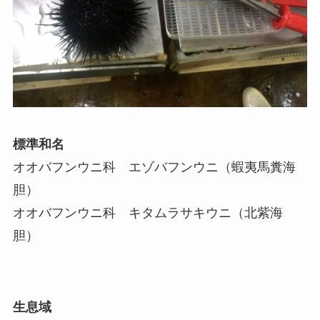
標準和名
オオバフンウニ科 エゾバフンウニ（蝦夷馬糞海
胆）
オオバフンウニ科 キタムラサキウニ（北紫海
胆）
生息域