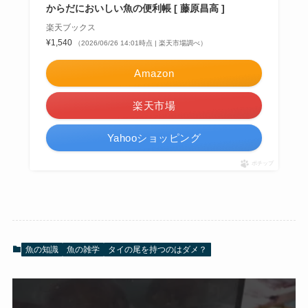
からだにおいしい魚の便利帳 [ 藤原昌高 ]
楽天ブックス
¥1,540
（2026/06/26 14:01時点 | 楽天市場調べ）
Amazon
楽天市場
Yahooショッピング
ポチップ
魚の知識
魚の雑学
タイの尾を持つのはダメ？