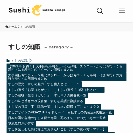
ホーム
すしの知識
すしの知識
– category –
すしの知識
【2021年 お得！】大手回転寿司チェーン店4社（スシロー・かっぱ寿司・くら
寿司・はま寿司）の「クーポン情報」まとめ
大手回転寿司チェーン店（スシロー・かっぱ寿司・くら寿司・はま寿司）のお
持ち帰り・出前情報まとめ
すしの歴史
すしの魅力
すし職人とは・・・？
すしの脇役「お茶（あがり）」
すしの脇役「山葵（わさび）」
すしの脇役「生姜（ガリ）」
すしネタの栄養素一覧
すしの味と旨さの表現言葉
すしを英語に翻訳する
すし屋の符牒（丁）隠語一覧
すし屋の符牒（丁）１～１００
すしデザインのVISAプリペイドカード
回転すしの偽装魚&代用魚一覧
日本全国の各地のすし＆郷土寿司、死ぬまでに食べたいもの一覧表
築地魚河岸の言葉
すしを楽しむために覚えておきたいこと【すしの食べ方・マナー】