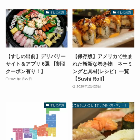
すしの知識
すしの知識
【すしの出前】デリバリー
【保存版】アメリカで生ま
サイト＆アプリ 6選 【割引
れた斬新な巻き物 ネーミ
クーポン有り！】
ングと具材(レシピ）一覧
【Sushi Roll】
2021年1月27日
2020年12月23日
すしを楽しむために覚えておきたいこと【すしの食べ方・マナー】
すしの知識