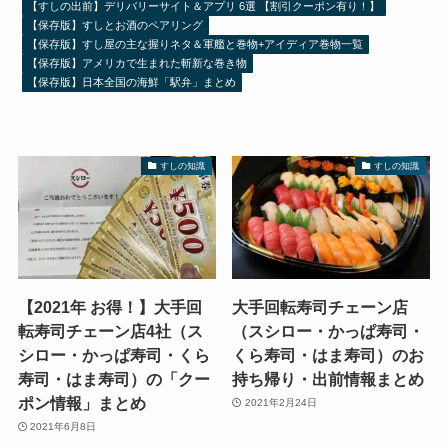
【すしの出前】デリバリーサイト＆アプリ 6選 【割引クーポン有り！】
【保存版】すしとお酒のペアリング
【保存版】すし屋の主な握りネタ＆軍艦と巻物+アイディア巻物一覧
【保存版】アメリカで生まれた斬新な巻き物
【保存版】日本全国の海鮮「駅弁」まとめ
すしの知識
すしの知識
【2021年 お得！】大手回
大手回転寿司チェーン店
転寿司チェーン店4社（ス
（スシロー・かっぱ寿司・
シロー・かっぱ寿司・くら
くら寿司・はま寿司）のお
寿司・はま寿司）の「クー
持ち帰り・出前情報まとめ
ポン情報」まとめ
2021年2月24日
2021年6月8日