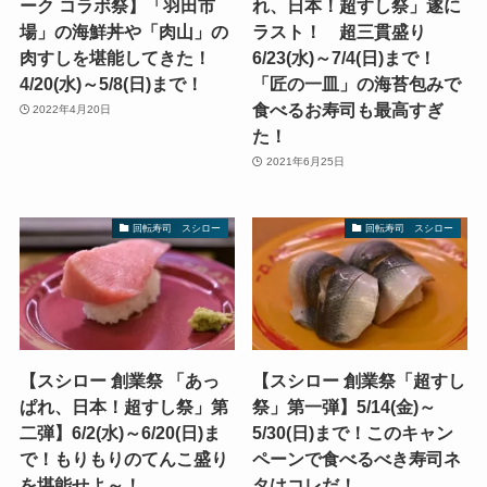
ーク コラボ祭】「羽田市
れ、日本！超すし祭」遂に
場」の海鮮丼や「肉山」の
ラスト！ 超三貫盛り
肉すしを堪能してきた！
6/23(水)～7/4(日)まで！
4/20(水)～5/8(日)まで！
「匠の一皿」の海苔包みで
食べるお寿司も最高すぎ
2022年4月20日
た！
2021年6月25日
回転寿司 スシロー
回転寿司 スシロー
【スシロー 創業祭 「あっ
【スシロー 創業祭「超すし
ぱれ、日本！超すし祭」第
祭」第一弾】5/14(金)～
二弾】6/2(水)～6/20(日)ま
5/30(日)まで！このキャン
で！もりもりのてんこ盛り
ペーンで食べるべき寿司ネ
を堪能せよ～！
タはコレだ！