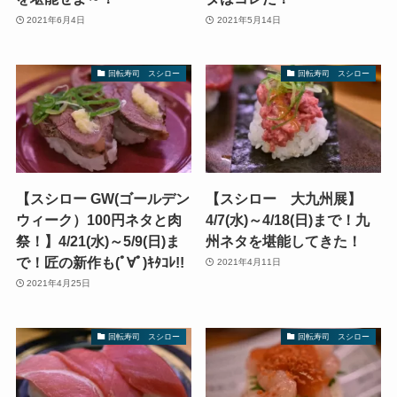
2021年6月4日
2021年5月14日
回転寿司 スシロー
回転寿司 スシロー
【スシロー GW(ゴールデン
【スシロー 大九州展】
ウィーク）100円ネタと肉
4/7(水)～4/18(日)まで！九
祭！】4/21(水)～5/9(日)ま
州ネタを堪能してきた！
で！匠の新作も(ﾟ∀ﾟ)ｷﾀｺﾚ!!
2021年4月11日
2021年4月25日
回転寿司 スシロー
回転寿司 スシロー